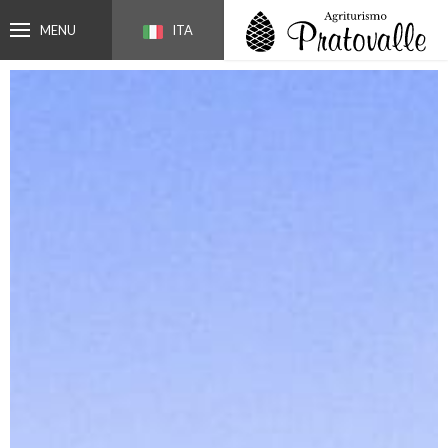
MENU
ITA
ENG