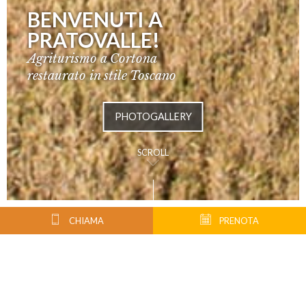
BENVENUTI A
PRATOVALLE!
Agriturismo a Cortona
restaurato in stile Toscano
PHOTOGALLERY
SCROLL
CHIAMA
PRENOTA
Benvenuti a Pratovalle
, un agriturismo a conduzione familiare situato nella
campagna di Cortona in piena Valdichiana, terra toscana di antiche civiltà che
attrae per la sua cultura etrusca e tradizione contadina, ma anche per la
natura autentica dei luoghi, i cibi e i vini. Nato da un’attenta ristrutturazione di
un vecchio granaio, l’
Agriturismo Pratovalle
regala momenti di riposo in
totale libertà e autonomia.