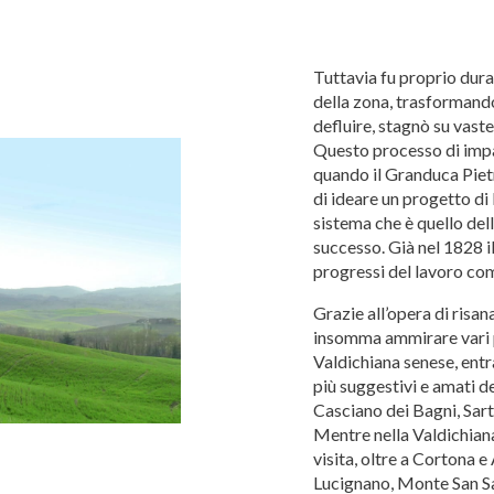
Tuttavia fu proprio dur
della zona, trasformando
defluire, stagnò su vast
Questo processo di impa
quando il Granduca Piet
di ideare un progetto di
sistema che è quello del
successo. Già nel 1828 
progressi del lavoro comp
Grazie all’opera di risa
insomma ammirare vari pa
Valdichiana senese, entra
più suggestivi e amati d
Casciano dei Bagni, Sart
Mentre nella Valdichiana
visita, oltre a Cortona e
Lucignano, Monte San Sa