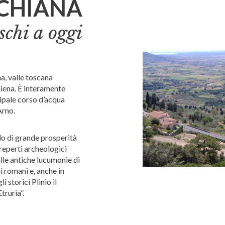
ICHIANA
schi a oggi
a, valle toscana
Siena. È interamente
cipale corso d’acqua
Arno.
do di grande prosperità
reperti archeologici
alle antiche lucumonie di
i romani e, anche in
 storici Plinio il
truria”.