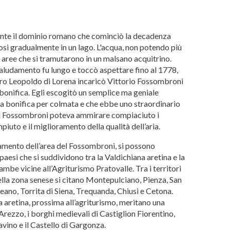
ante il dominio romano che cominciò la decadenza
si gradualmente in un lago. L'acqua, non potendo più
e aree che si tramutarono in un malsano acquitrino.
ludamento fu lungo e toccò aspettare fino al 1778,
ro Leopoldo di Lorena incaricò Vittorio Fossombroni
 bonifica. Egli escogitò un semplice ma geniale
la bonifica per colmata e che ebbe uno straordinario
il Fossombroni poteva ammirare compiaciuto i
iuto e il miglioramento della qualità dell’aria.
namento dell’area del Fossombroni, si possono
esi che si suddividono tra la Valdichiana aretina e la
mbe vicine all’Agriturismo Pratovalle. Tra i territori
ella zona senese si citano Montepulciano, Pienza, San
eano, Torrita di Siena, Trequanda, Chiusi e Cetona.
 aretina, prossima all’agriturismo, meritano una
 Arezzo, i borghi medievali di Castiglion Fiorentino,
vino e il Castello di Gargonza.