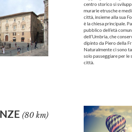
centro storico si sviluppa
murarie etrusche e medie
città, insieme alla sua 
è la chiesa principale. P
pubblico dell’età comuna
dell’Umbria, che conserv
dipinto da Piero della F
Naturalmente ci sono ta
solo passeggiare per le 
città.
ENZE
(80 km)