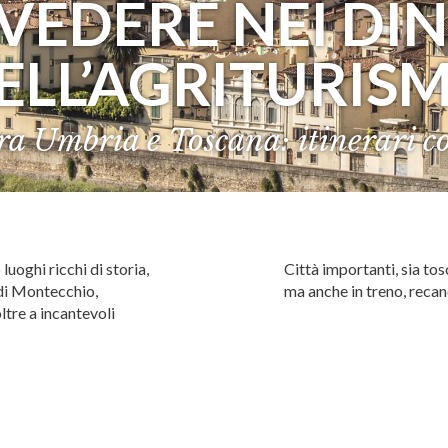
VEDERE NEI DI
ELL’AGRITURIS
tra Umbria e Toscana: itinerari co
luoghi ricchi di storia,
Città importanti, sia to
 di Montecchio,
ma anche in treno, recan
ltre a incantevoli