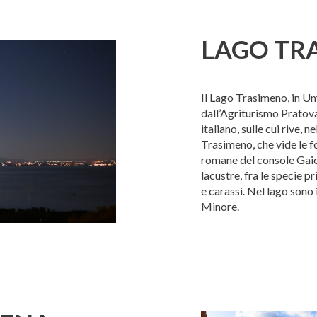
LAGO TR
Il Lago Trasimeno, in Um
dall’Agriturismo Pratova
italiano, sulle cui rive, 
Trasimeno, che vide le f
romane del console Gaio 
lacustre, fra le specie pr
e carassi. Nel lago sono 
Minore.